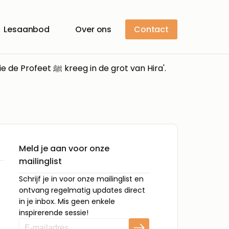
Lesaanbod
Over ons
Contact
Ustaadh Nasr el Khayari leidt een sessie waarin we Soerah al-Alaq onderzoeken. Leer over de eerste openbaring die de Profeet ﷺ kreeg in de grot van Hira'.
Meld je aan voor onze
mailinglist
Schrijf je in voor onze mailinglist en
ontvang regelmatig updates direct
in je inbox. Mis geen enkele
inspirerende sessie!